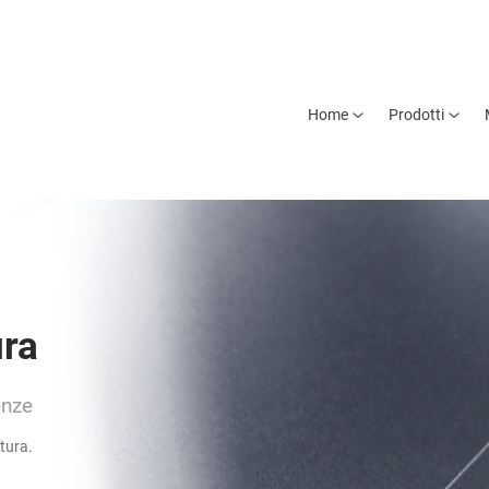
Home
Prodotti
ura
enze
atura.