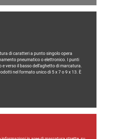
ura di caratteri a punto singolo opera
namento pneumatico o elettronico. I punti
 e verso il basso dell'aghetto di marcatura.
rodotti nel formato unico di 5 x 7 o 9 x 13. È
e informazioni in aree di marcatura strette, su