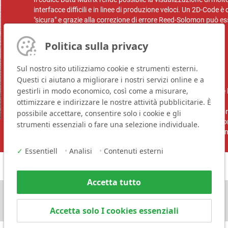
interfacce difficili e in linee di produzione veloci. Un 2D-Code
"sicura" e grazie alla correzione di errore Reed-Solomon può es
distrutto fino al 25%.
Politica sulla privacy
Vantaggi del codice Data Matrix:
Sul nostro sito utilizziamo cookie e strumenti esterni.
Capacità di memoria da 1 a 2300 caratteri
Questi ci aiutano a migliorare i nostri servizi online e a
Leggibile con basso contrasto
gestirli in modo economico, così come a misurare,
Riduzione e aumento del contenuto di dati senza cambiare l
ottimizzare e indirizzare le nostre attività pubblicitarie. È
Leggibile con ogni angolo di visualizzazione
Registrazione di oggetti in rapido movimento, in quanto non 
possibile accettare, consentire solo i cookie e gli
Nessuna tabella di conversione richiesta, le informazioni s
strumenti essenziali o fare una selezione individuale.
Il codice Data Matrix è codificabile secondo il D.E.S (Data E
✓
Essentiell
•
Analisi
•
Contenuti esterni
Accetta tutto
Accetta solo I cookies essenziali