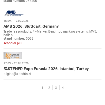
stand number:
236400
15.09. - 19.09.2026
AMB 2026, Stuttgart, Germany
Trade fair products: FlyMarker, Benchtop marking systems, MV5, ...
hall:
5
stand number:
5D38
scopri di più…
17.09. - 20.09.2026
FASTENER Expo Eurasia 2026, Istanbul, Turkey
Bilginoğlu Endüstri
1
2
3
4