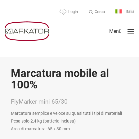
Italia
Cerca
Login
Menü
obile al
Flessibile e
FlyMarker mini 85/4
Magnete extra forte per marca
Peso ridotto 3,1 kg (batteria i
uasi tutti i tipi di materiali
Area di marcatura: 85 x 45 m
usa)
m
Vai al prodotto