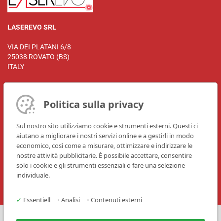
LASEREVO SRL
VIA DEI PLATANI 6/8
25038 ROVATO (BS)
ITALY
Politica sulla privacy
Persona di riferimento:
Andrea Sterpilla
Sul nostro sito utilizziamo cookie e strumenti esterni. Questi ci
aiutano a migliorare i nostri servizi online e a gestirli in modo
Telefono: +39 030 7270181
economico, così come a misurare, ottimizzare e indirizzare le
E-Mail:
info@laserevo.com
nostre attività pubblicitarie. È possibile accettare, consentire
Sito Web:
www.laserevo.com
solo i cookie e gli strumenti essenziali o fare una selezione
individuale.
✓
Essentiell
•
Analisi
•
Contenuti esterni