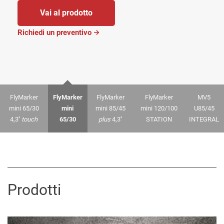
Richiedi un preventivo
FlyMarker
FlyMarker
FlyMarker
FlyMarker
MV5
mini 65/30
mini
mini 85/45
mini 120/100
U85/45
4,3''
touch
65/30
plus
4,3''
STATION
INTEGRAL
Prodotti