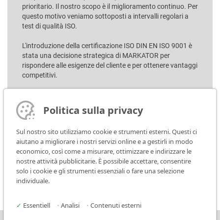
prioritario. Il nostro scopo è il miglioramento continuo. Per
questo motivo veniamo sottoposti a intervalli regolari a
test di qualità ISO.
L'introduzione della certificazione ISO DIN EN ISO 9001 è
stata una decisione strategica di MARKATOR per
rispondere alle esigenze del cliente e per ottenere vantaggi
competitivi.
Dall'idea alla produzione, dallo stoccaggio e alla
consegna, ogni passaggio all'interno dell'intera azienda
Politica sulla privacy
MARKATOR soddisfa i più elevati requisiti di qualità, sia
nella produzione standard che custom!
Sul nostro sito utilizziamo cookie e strumenti esterni. Questi ci
aiutano a migliorare i nostri servizi online e a gestirli in modo
economico, così come a misurare, ottimizzare e indirizzare le
nostre attività pubblicitarie. È possibile accettare, consentire
Scarica la certificazione ISO
solo i cookie e gli strumenti essenziali o fare una selezione
individuale.
✓
Essentiell
•
Analisi
•
Contenuti esterni